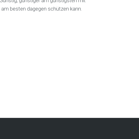
 Günstig, günstiger am günstigsten mit
h am besten dagegen schützen kann.