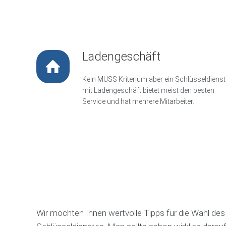
a
d
t
S
c
h
Ladengeschäft
l
ü
s
Kein MUSS Kriterium aber ein Schlüsseldienst
s
e
mit Ladengeschäft bietet meist den besten
l
Service und hat mehrere Mitarbeiter.
d
i
e
n
s
t
D
a
r
m
s
t
a
d
Wir möchten Ihnen wertvolle Tipps für die Wahl des