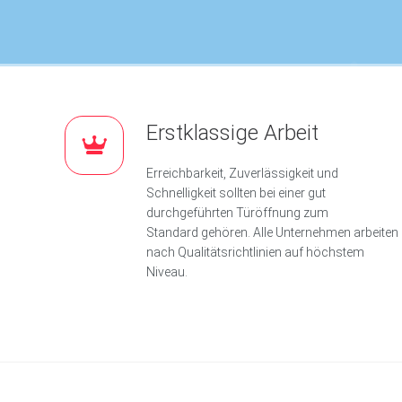
i
e
n
s
t
A
a
c
h
Erstklassige Arbeit
e
Erreichbarkeit, Zuverlässigkeit und
B
Schnelligkeit sollten bei einer gut
e
durchgeführten Türöffnung zum
r
Standard gehören. Alle Unternehmen arbeiten
l
nach Qualitätsrichtlinien auf höchstem
i
Niveau.
n
S
c
h
l
ü
s
s
e
l