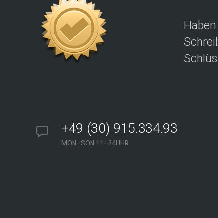
m
u
n
Haben 
Schrei
D
ü
Schlüs
s
s
e
l
d
o
r
+49 (30) 915.334.93
f
S
MON–SON 11–24UHR
c
h
l
ü
s
s
e
l
d
i