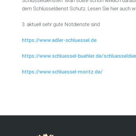
Schlüsseldiensten. Man sollte schon wirklich darau
D
dem Schlüsseldienst Schutz. Lesen Sie hier auch 
o
r
t
3. aktuell sehr gute Notdienste sind
m
u
n
https://www.adler-schluessel.de
d
S
c
https://www.schluessel-buehler.de/schluesseldie
h
l
ü
https://www.schluessel-moritz.de/
s
s
e
l
d
i
e
n
s
t
D
o
r
t