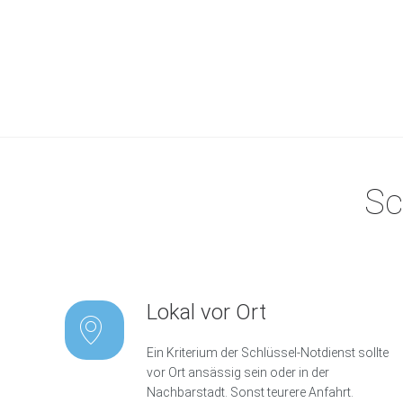
ü
s
s
e
l
d
i
e
n
s
t
B
i
e
Sc
l
e
f
e
l
Lokal vor Ort
D
a
r
Ein Kriterium der Schlüssel-Notdienst sollte
m
vor Ort ansässig sein oder in der
s
Nachbarstadt. Sonst teurere Anfahrt.
t