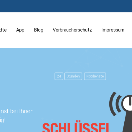
dte
App
Blog
Verbraucherschutz
Impressum
24
Stunden
Notdienste
nst bei Ihnen
ig!