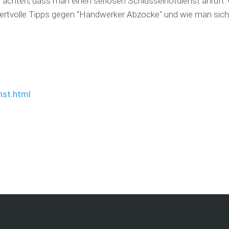
f achten, dass man einen seriösen Schlüsselnotdienst anruft.
wertvolle Tipps gegen "Handwerker Abzocke" und wie man sic
nst.html